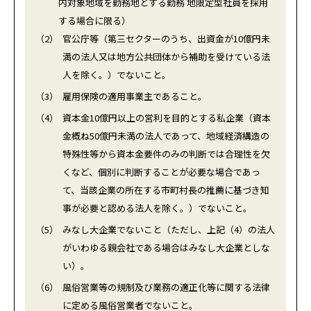
内対象地域を勤務地とする勤務 地限定型社員を採用
する場合に限る）
（2）
官公庁等（第三セクターのうち、出資金が10億円未
満の法人又は地方公共団体から補助を受けている法
人を除く。）でないこと。
（3）
雇用保険の適用事業主であること。
（4）
資本金10億円以上の営利を目的とする私企業（資本
金概ね50億円未満の法人であって、地域経済構造の
特殊性等から資本金要件のみの判断では合理性を欠
くなど、個別に判断することが必要な場合であっ
て、当該企業の所在する市町村長の推薦に基づき知
事が必要と認める法人を除く。）でないこと。
（5）
みなし大企業でないこと（ただし、上記（4）の法人
がいわゆる親会社である場合はみなし大企業としな
い）。
（6）
風俗営業等の規制及び業務の適正化等に関する法律
に定める風俗営業者でないこと。