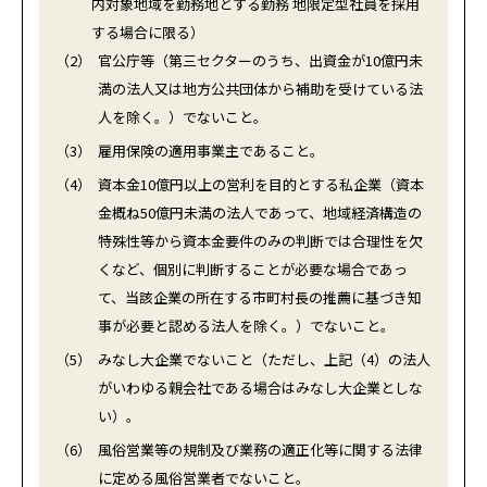
内対象地域を勤務地とする勤務 地限定型社員を採用
する場合に限る）
（2）
官公庁等（第三セクターのうち、出資金が10億円未
満の法人又は地方公共団体から補助を受けている法
人を除く。）でないこと。
（3）
雇用保険の適用事業主であること。
（4）
資本金10億円以上の営利を目的とする私企業（資本
金概ね50億円未満の法人であって、地域経済構造の
特殊性等から資本金要件のみの判断では合理性を欠
くなど、個別に判断することが必要な場合であっ
て、当該企業の所在する市町村長の推薦に基づき知
事が必要と認める法人を除く。）でないこと。
（5）
みなし大企業でないこと（ただし、上記（4）の法人
がいわゆる親会社である場合はみなし大企業としな
い）。
（6）
風俗営業等の規制及び業務の適正化等に関する法律
に定める風俗営業者でないこと。