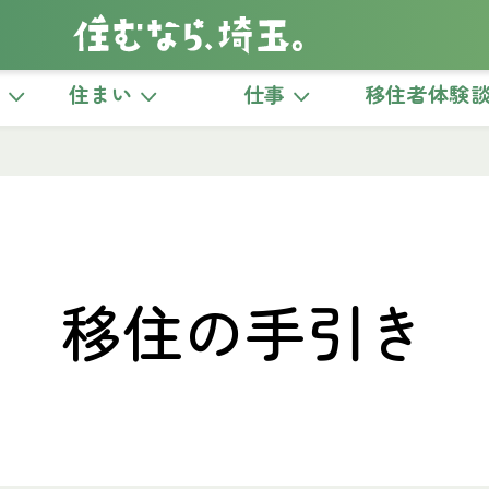
き
住まい
仕事
移住者体験
移住の手引き