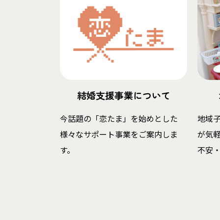
結婚支援事業について
今話題の「恋たま」を始めとした
地域
様々なサポート事業をご案内しま
が気
す。
不安