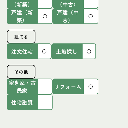
（新築）
（中古）
戸建（新
戸建（中
〇
〇
築）
古）
建てる
注文住宅
土地探し
〇
〇
その他
空き家・古
リフォーム
〇
民家
住宅融資