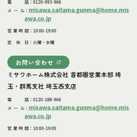
電
話
：0120-993-966
misawa.saitama.gunma@home.mis
メ
ー
ル
：
awa.co.jp
営
業
時
間
：10:00-19:00
定
休
日
：火曜・水曜
お問い合わせ
ミサワホーム株式会社 首都圏営業本部 埼
玉・群馬支社 埼玉西支店
電
話
：0120-188-966
misawa.saitama.gunma@home.mis
メ
ー
ル
：
awa.co.jp
営
業
時
間
：10:00-19:00