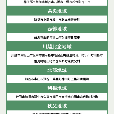
春日部市
草加市
越谷市
八潮市
三郷市
松伏町
吉川市
県央地域
鴻巣市
上尾市
桶川市
北本市
伊奈町
西部地域
所沢市
飯能市
狭山市
入間市
日高市
川越比企地域
川越市
東松山市
坂戸市
鶴ヶ島市
毛呂山町
越生町
滑川町
小川町
川島町
吉見町
鳩山町
ときがわ町
東秩父村
北部地域
熊谷市
本庄市
深谷市
美里町
神川町
上里町
寄居町
利根地域
行田市
加須市
羽生市
久喜市
蓮田市
幸手市
白岡市
宮代町
杉戸町
秩父地域