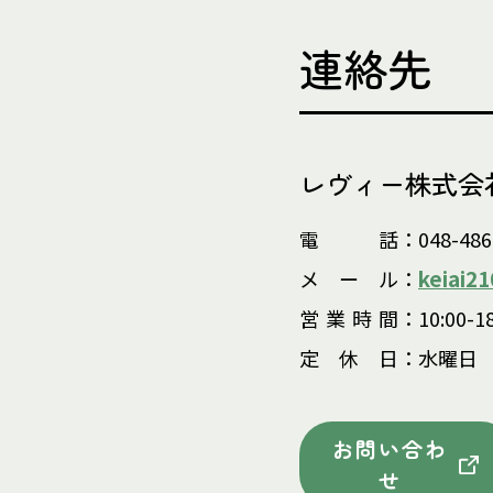
連絡先
レヴィー株式会社
電
話
：048-486
keiai2
メ
ー
ル
：
営
業
時
間
：10:00-18
定
休
日
：水曜日
お問い合わ
せ