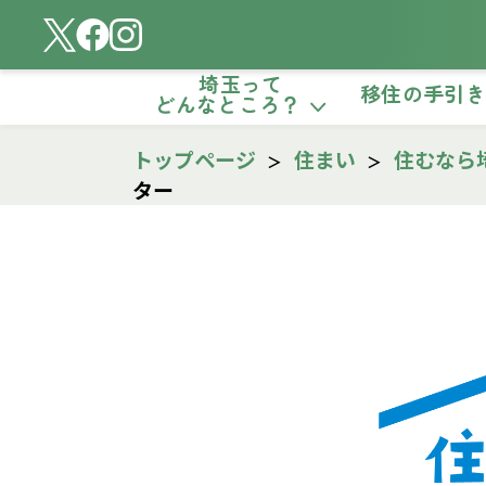
埼玉って
移住の手引
どんなところ？
トップページ
住まい
住むなら
ター