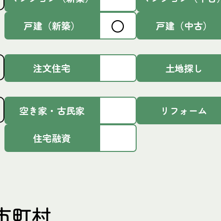
〇
戸建（新築）
戸建（中古）
注文住宅
土地探し
空き家・古民家
リフォーム
住宅融資
市町村