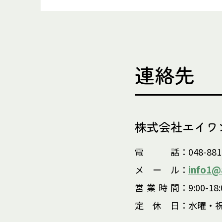
連絡先
株式会社エイワ
電
話
：048-881
info1@
メ
ー
ル
：
営
業
時
間
：9:00-18:
定
休
日
：水曜・