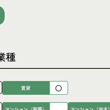
業種
〇
賃貸
マンション
（新築）
マンション
（中古