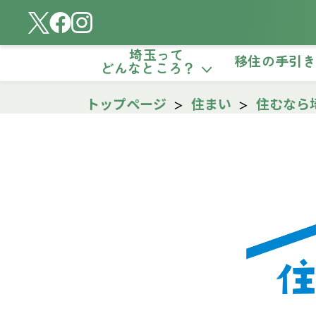
埼玉って
移住の手引
どんなところ？
トップページ
住まい
住むなら