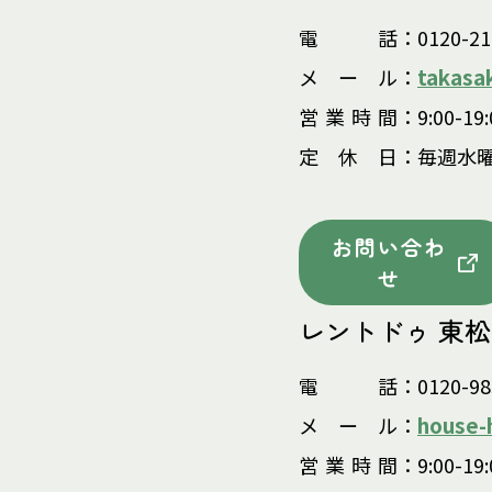
電
話
：0120-21
takasa
メ
ー
ル
：
営
業
時
間
：9:00-19:
定
休
日
：毎週水
お問い合わ
せ
レントドゥ 東
電
話
：0120-98
house-
メ
ー
ル
：
営
業
時
間
：9:00-19: