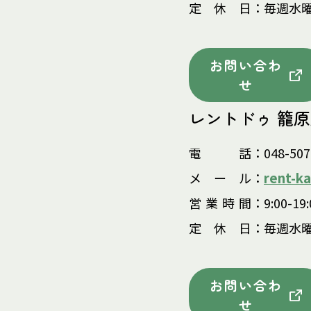
定
休
日
：毎週水
お問い合わ
せ
レントドゥ 籠
電
話
：048-507
rent-k
メ
ー
ル
：
営
業
時
間
：9:00-19:
定
休
日
：毎週水
お問い合わ
せ