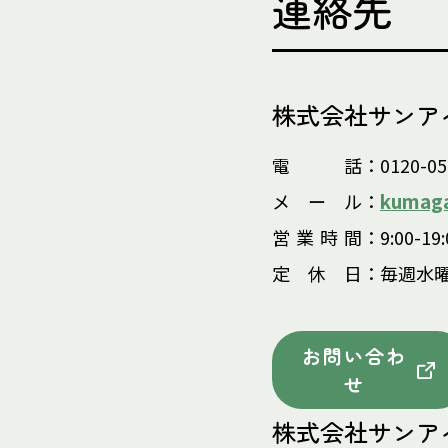
連絡先
株式会社サンア
電
話
：0120-05
kumaga
メ
ー
ル
：
営
業
時
間
：9:00-19:
定
休
日
：毎週水
お問い合わ
せ
株式会社サンア