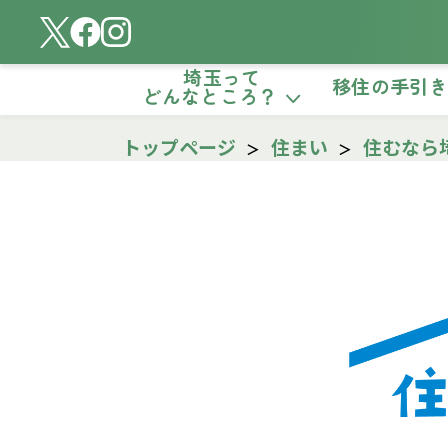
埼玉って
移住の手引
どんなところ？
トップページ
住まい
住むなら