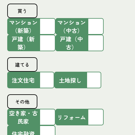
買う
マンション
マンション
（新築）
（中古）
戸建（新
戸建（中
築）
古）
建てる
注文住宅
土地探し
その他
空き家・古
リフォーム
民家
住宅融資