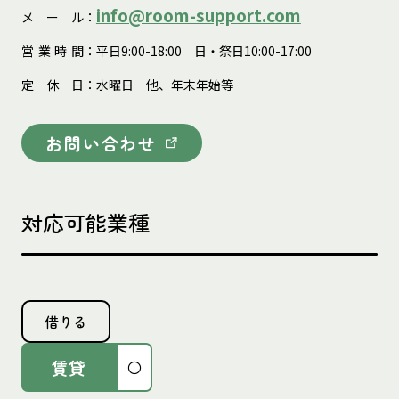
info@room-support.com
メ
ー
ル
：
営
業
時
間
：平日9:00-18:00 日・祭日10:00-17:00
定
休
日
：水曜日 他、年末年始等
お問い合わせ
対応可能業種
借りる
賃貸
〇