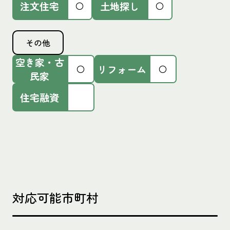
注文住宅
土地探し
〇
〇
その他
空き家・古
リフォーム
〇
〇
民家
住宅融資
対応可能市町村