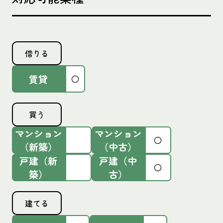
借りる
賃貸
〇
買う
マンション
マンション
〇
（新築）
（中古）
戸建（新
戸建（中
〇
築）
古）
建てる