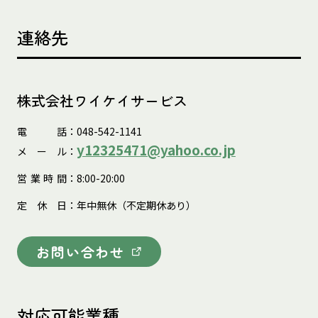
連絡先
株式会社ワイケイサービス
電
話
：048-542-1141
y12325471@yahoo.co.jp
メ
ー
ル
：
営
業
時
間
：8:00-20:00
定
休
日
：年中無休（不定期休あり）
お問い合わせ
対応可能業種