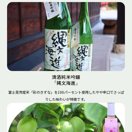
清酒純米吟醸

「縄文海進」
富士見市産米「彩のきずな」を100パーセント使用したやや辛口でさっぱ
りした味わいが特徴です。