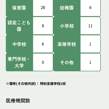
保育園
幼稚園
28
6
認定こども
小学校
8
11
園
中学校
高等学校
6
1
専門学校・
その他
0
1
大学
※備考(その他内訳)： 特別支援学校1校
医療機関数