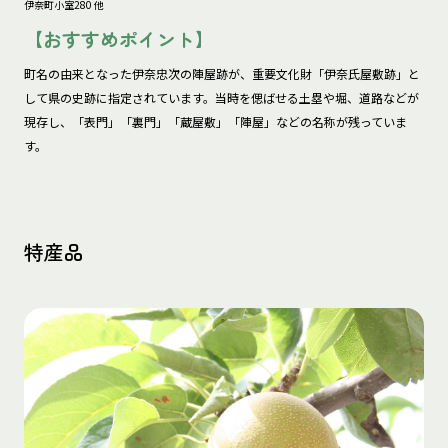
伊奈町小室280 他
【おすすめポイント】
町名の由来となった伊奈忠次の陣屋跡が、重要文化財「伊奈氏屋敷跡」と
して県の史跡に指定されています。当時を偲ばせる土塁や堀、道路などが
現存し、「表門」「裏門」「蔵屋敷」「陣屋」などの名称が残っていま
す。
特産品