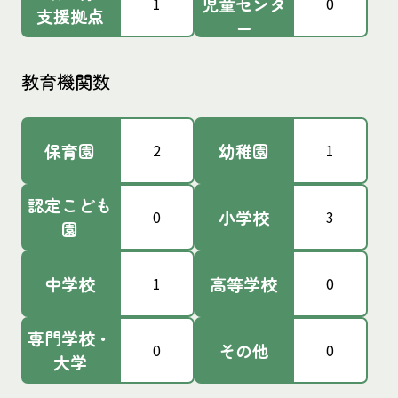
児童センタ
1
0
支援拠点
ー
教育機関数
保育園
幼稚園
2
1
認定こども
小学校
0
3
園
中学校
高等学校
1
0
専門学校・
その他
0
0
大学