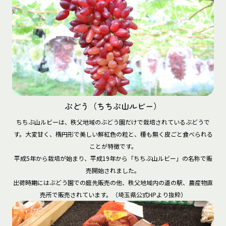
ぶどう（ちちぶ山ルビー）
ちちぶ山ルビーは、秩父地域のぶどう園だけで栽培されているぶどうで
す。大変甘く、楕円形で美しい鮮紅色の粒と、種も無く皮ごと食べられる
ことが特徴です。

平成5年から栽培が始まり、平成19年から「ちちぶ山ルビー」の名称で販
売開始されました。

出荷時期にはぶどう園での庭先販売の他、秩父地域内の道の駅、農産物直
売所で販売されています。（埼玉県公式HPより抜粋）