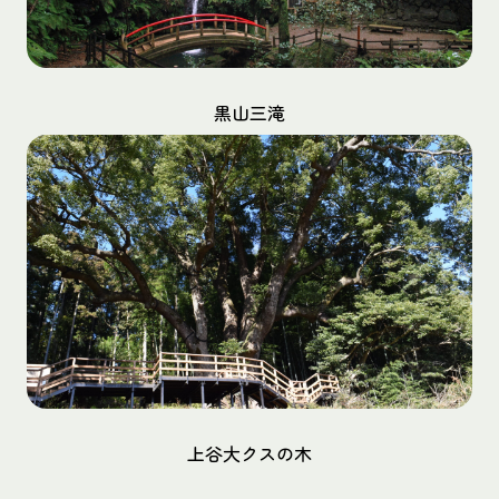
黒山三滝
上谷大クスの木