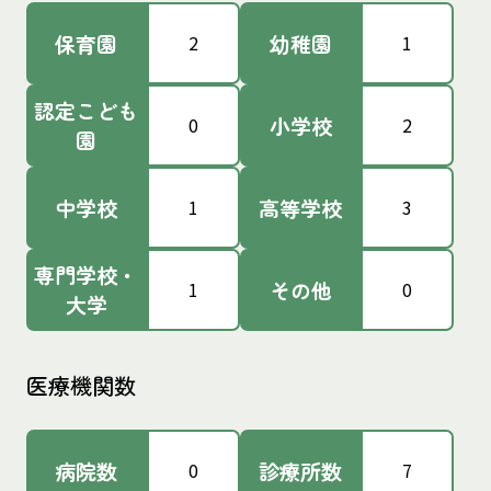
保育園
幼稚園
2
1
認定こども
小学校
0
2
園
中学校
高等学校
1
3
専門学校・
その他
1
0
大学
医療機関数
病院数
診療所数
0
7