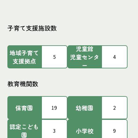
子育て支援施設数
児童館
地域子育て
児童センタ
5
4
支援拠点
ー
教育機関数
保育園
幼稚園
19
2
認定こども
小学校
3
9
園