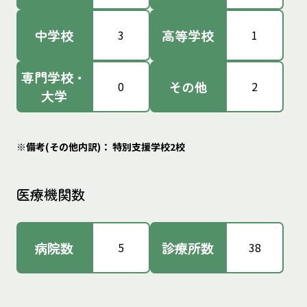
中学校
高等学校
3
1
専門学校・
その他
0
2
大学
※備考(その他内訳)： 特別支援学校2校
医療機関数
病院数
診療所数
5
38