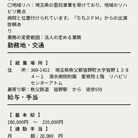
〇地域リハ：埼玉県の委託事業を受けており、地域のリハ
ビリ拠点
病院と位置付けられています。「ちちぶＦＭ」からの出演
依頼あ
り
業務の変更範囲：法人の定める業務
勤務地・交通
【就業場所】
住
所
：
369-1412
埼玉県秩父郡皆野町大字皆野１３９
４－１ 清水病院附属 愛育院１階 リハビリ
センターアトム
最
寄
り
駅
：
秩父鉄道 皆野駅 から 徒歩5分
給与・手当
【基本給】
180,000円 ～ 210,000円
【通勤手当】
月
額
：
20,900 円