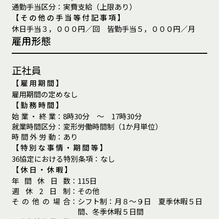
通
勤
手
当
区
分
：
実費支給（上限あり）
【その他の手当等付記事項】
休日手当３，０００円／回 皆勤手当５，０００円／月
雇用形態
正社員
【雇用期間】
雇用期間の定めなし
【勤務時間】
始
業
・
終
業
：
8時30分 ～ 17時30分
就
業
時
間
区
分
：
変形労働時間制（1か月単位）
時
間
外
労
動
：
あり
【特別な事情・期間等】
36協定における特別条項
：
なし
【休日・休暇】
年
間
休
日
数
：
115日
週
休
2
日
制
：
その他
そ
の
他
の
場
合
：
シフト制：月８～９日 夏季休暇５日
間、冬季休暇５日間