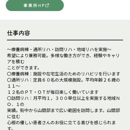
事業所HP
仕事内容
～療養病棟・通所リハ・訪問リハ・地域リハを実施～
希望により兼務可能。多様な働き方ができ、経験やキャリ
アを積む
ことができます。
〇療養病棟：施設や在宅生活のためのリハビリを行います
〇通所リハ：定員６０名の大規模施設。平均年齢２６歳の
１１～
１２名のＰＴ・ＯＴが毎日楽しく働いています
〇訪問リハ：月平均１，３００単位以上を実施する地域Ｎ
Ｏ．１の
実績。街中から山間部まで広い範囲を訪問します。山間部
に住む
心根の優しい患者さんのお役に立てる喜びを感じられま
す。