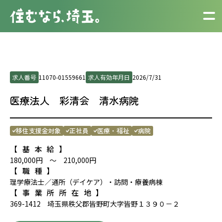
求人番号
11070-01559661
求人有効年月日
2026/7/31
医療法人 彩清会 清水病院
移住支援金対象
正社員
医療・福祉
病院
【基本給】
180,000円 ～ 210,000円
【職種】
理学療法士／通所（デイケア）・訪問・療養病棟
【事業所所在地】
369-1412 埼玉県秩父郡皆野町大字皆野１３９０－２