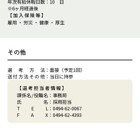
年
次
有
給
休
暇
日
数
：
10 日
※6ヶ月経過後
【加入保険等】
雇用 ・ 労災 ・ 健康 ・ 厚生
その他
選
考
方
法
：
面接（予定1回）
送
付
方
法
そ
の
他
：
当日に持参
【選考担当者情報】
課
係
名
/
役
職
名
：
事務局
氏
名
：
採用担当
T
E
L
：
0494-62-0067
F
A
X
：
0494-62-4393