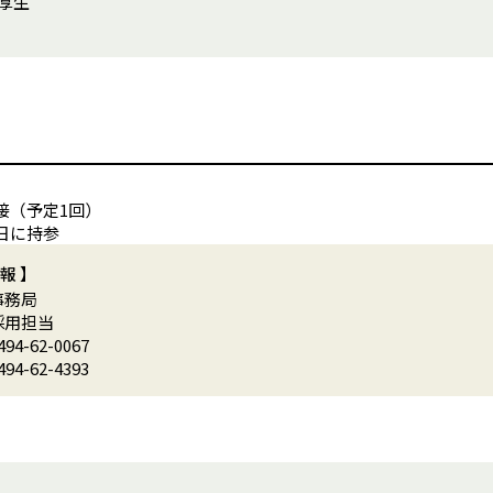
 厚生
接（予定1回）
日に持参
報】
事務局
採用担当
494-62-0067
494-62-4393