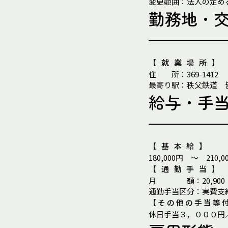
変更範囲：法人の定め
勤務地・
【就業場所】
住
所
：
369-1412
最
寄
り
駅
：
秩父鉄道 
給与・手
【基本給】
180,000円 ～ 210,0
【通勤手当】
月
額
：
20,90
通
勤
手
当
区
分
：
実費支
【その他の手当等
休日手当３，０００円