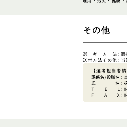
雇用 ・ 労災 ・ 健康 ・
その他
選
考
方
法
：
面
送
付
方
法
そ
の
他
：
当
【選考担当者情
課
係
名
/
役
職
名
：
氏
名
：
T
E
L
：
0
F
A
X
：
0