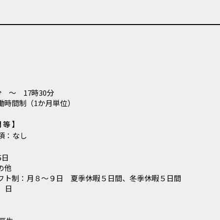
分 ～ 17時30分
働時間制（1か月単位）
間等】
項
：
なし
5日
の他
フト制：月８～９日 夏季休暇５日間、冬季休暇５日間
0 日