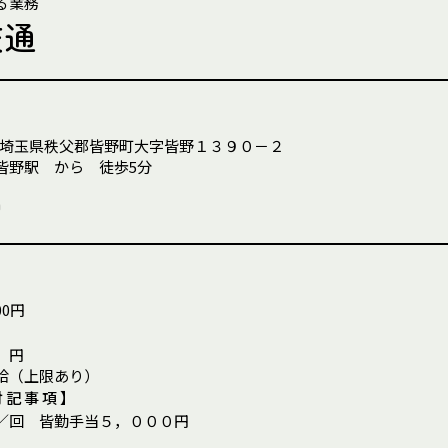
る業務
交通
埼玉県秩父郡皆野町大字皆野１３９０－２
皆野駅 から 徒歩5分
当
00円
0 円
給（上限あり）
付記事項】
／回 皆勤手当５，０００円