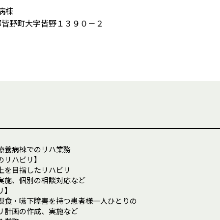
病棟
秩父郡皆野町大字皆野１３９０－２
療養病棟でのリハ業務
のリハビリ】
上を目指したリハビリ
実施、個別の相談対応など
リ】
摂食・嚥下障害を持つ患者様一人ひとりの
リ計画の作成、実施など