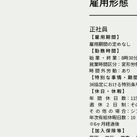
雇用形態
正社員
【雇用期間】
雇用期間の定めなし
【勤務時間】
始
業
・
終
業
：
8時30
就
業
時
間
区
分
：
変形労
時
間
外
労
動
：
あり
【特別な事情・期
36協定における特別条
【休日・休暇】
年
間
休
日
数
：
11
週
休
2
日
制
：
そ
そ
の
他
の
場
合
：
シ
年
次
有
給
休
暇
日
数
：
1
※6ヶ月経過後
【加入保険等】