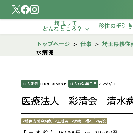
埼玉って
移住の手引
どんなところ？
トップページ
仕事
埼玉県移住
水病院
求人番号
11070-01562861
求人有効年月日
2026/7/31
医療法人 彩清会 清水
移住支援金対象
正社員
医療・福祉
病院
180,000円 ～ 210,000円
【基本給】