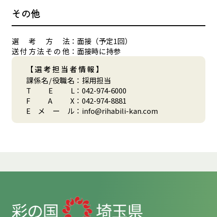
その他
選
考
方
法
：
面接（予定1回）
送
付
方
法
そ
の
他
：
面接時に持参
【選考担当者情報】
課
係
名
/
役
職
名
：
採用担当
T
E
L
：
042-974-6000
F
A
X
：
042-974-8881
E
メ
ー
ル
：
info@rihabili-kan.com