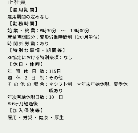
正社員
【雇用期間】
雇用期間の定めなし
【勤務時間】
始
業
・
終
業
：
8時30分 ～ 17時00分
就
業
時
間
区
分
：
変形労働時間制（1か月単位）
時
間
外
労
動
：
あり
【特別な事情・期間等】
36協定における特別条項
：
なし
【休日・休暇】
年
間
休
日
数
：
115日
週
休
2
日
制
：
その他
そ
の
他
の
場
合
：
＊シフト制 ＊年末年始休暇、夏季休
暇あり
年
次
有
給
休
暇
日
数
：
10 日
※6ヶ月経過後
【加入保険等】
雇用 ・ 労災 ・ 健康 ・ 厚生