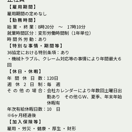
【雇用期間】
雇用期間の定めなし
【勤務時間】
始
業
・
終
業
：
8時20分 ～ 17時10分
就
業
時
間
区
分
：
変形労働時間制（1年単位）
時
間
外
労
動
：
あり
【特別な事情・期間等】
36協定における特別条項
：
あり
・機械トラブル、クレーム対応等の事情により年間最大６
回
【休日・休暇】
年
間
休
日
数
：
120日
週
休
2
日
制
：
毎 週
そ
の
他
の
場
合
：
会社カレンダーにより年数回土曜日出
勤あり その他ＧＷ、夏季、年末年始
休暇有
年
次
有
給
休
暇
日
数
：
10 日
※6ヶ月経過後
【加入保険等】
雇用 ・ 労災 ・ 健康 ・ 厚生 ・ 財形