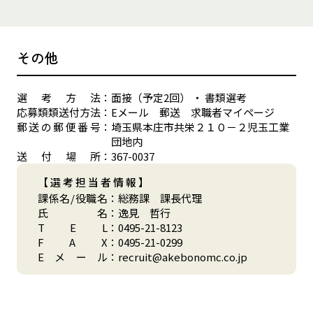
その他
選
考
方
法
：
面接（予定2回） ・ 書類選考
応
募
類
類
送
付
方
法
：
Eメール 郵送 求職者マイページ
郵
送
の
郵
便
番
号
：
埼玉県本庄市共栄２１０－２児玉工業
団地内
送
付
場
所
：
367-0037
【選考担当者情報】
課
係
名
/
役
職
名
：
総務課 課長代理
氏
名
：
逸見 哲行
T
E
L
：
0495-21-8123
F
A
X
：
0495-21-0299
E
メ
ー
ル
：
recruit@akebonomc.co.jp