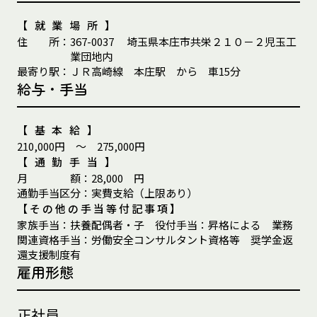
【就業場所】
住
所
：
367-0037
埼玉県本庄市共栄２１０－２児玉工
業団地内
最
寄
り
駅
：
ＪＲ高崎線 本庄駅 から 車15分
給与・手当
【基本給】
210,000円 ～ 275,000円
【通勤手当】
月
額
：
28,000 円
通
勤
手
当
区
分
：
実費支給（上限あり）
【その他の手当等付記事項】
家族手当：扶養配偶者・子 役付手当：昇格による 業務
関連資格手当：労働安全コンサルタント資格等 奨学金返
還支援制度有
雇用形態
正社員