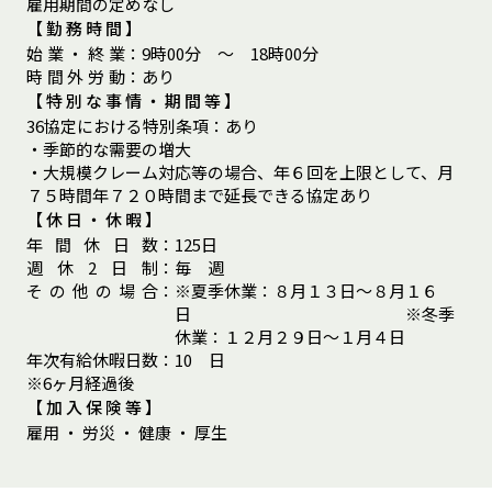
雇用期間の定めなし
【勤務時間】
始
業
・
終
業
：
9時00分 ～ 18時00分
時
間
外
労
動
：
あり
【特別な事情・期間等】
36協定における特別条項
：
あり
・季節的な需要の増大
・大規模クレーム対応等の場合、年６回を上限として、月
７５時間年７２０時間まで延長できる協定あり
【休日・休暇】
年
間
休
日
数
：
125日
週
休
2
日
制
：
毎 週
そ
の
他
の
場
合
：
※夏季休業：８月１３日～８月１６
日 ※冬季
休業：１２月２９日～１月４日
年
次
有
給
休
暇
日
数
：
10 日
※6ヶ月経過後
【加入保険等】
雇用 ・ 労災 ・ 健康 ・ 厚生