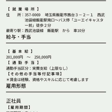
【就業場所】
住
所
：
357-0069
埼玉県飯能市茜台３－２－１ 西武
池袋線飯能駅南口～バス停「ユーエイキャスタ
ー前」徒歩２分
最
寄
り
駅
：
西武池袋線 飯能駅 から 車10分
給与・手当
【基本給】
201,000円 ～ 250,000円
【通勤手当】
通
勤
手
当
区
分
：
実費支給（上限なし）
【その他の手当等付記事項】
＊賃金は経験、資格やスキルに応じて考慮します
雇用形態
正社員
【雇用期間】