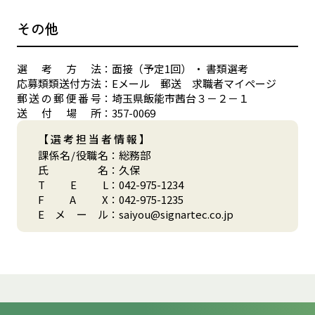
その他
選
考
方
法
：
面接（予定1回） ・ 書類選考
応
募
類
類
送
付
方
法
：
Eメール 郵送 求職者マイページ
郵
送
の
郵
便
番
号
：
埼玉県飯能市茜台３－２－１
送
付
場
所
：
357-0069
【選考担当者情報】
課
係
名
/
役
職
名
：
総務部
氏
名
：
久保
T
E
L
：
042-975-1234
F
A
X
：
042-975-1235
E
メ
ー
ル
：
saiyou@signartec.co.jp