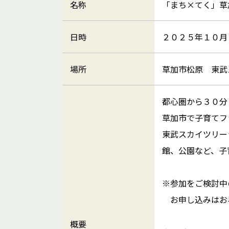
名称
「まち×てく」草加
日時
２０２５年１０月
場所
草加市松原 東武
都心圏から３０分
草加市で子育てフ
東武スカイツリー
館、公園など、子
※参加をご検討中
お申し込みはお
概要