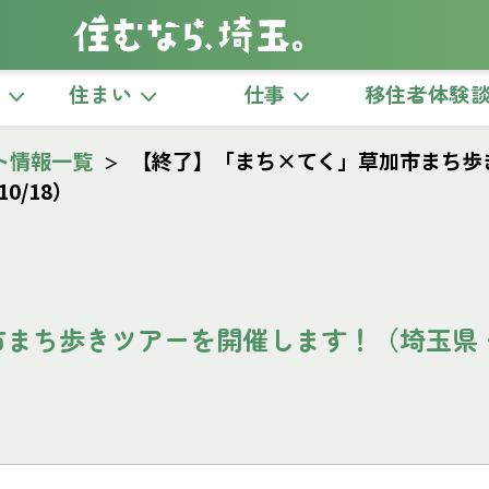
き
住まい
仕事
移住者体験
ト情報一覧
【終了】「まち×てく」草加市まち歩
/18）
市まち歩きツアーを開催します！（埼玉県