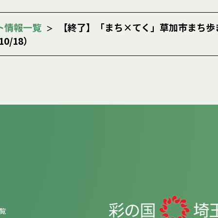
ト情報一覧
【終了】「まち×てく」草加市まち歩
/18）
覧