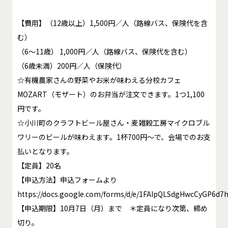
【費用】（12歳以上）1,500円／人（路線バス、保険代を含
む）
（6～11歳） 1,000円／人（路線バス、保険代を含む）
（6歳未満）200円／人（保険代）
☆有機農家さんの野菜やお米が味わえる分校カフェ
MOZART（モザート）のお弁当が注文できます。1つ1,100
円です。
☆小川町のクラフトビール屋さん・麦雑穀工房マイクロブル
ワリーのビールが味わえます。1杯700円～で、会場でのお支
払いとなります。
【定員】20名
【申込方法】申込フォームより
https://docs.google.com/forms/d/e/1FAIpQLSdgHwcCyGP6d
【申込期限】10月7日（月）まで ＊定員になり次第、締め
切り。