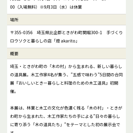
00（入場無料）※9月3日（水）は休業
場所
〒355-0356 埼玉県比企郡ときがわ町関堀300-1 手づくり
ロウソクと暮らしの店「燈 akarito」
概要
埼玉・ときがわ町の「木の村」から生まれる、新しい暮らし
の道具展。木工作家4名が集う、”五感で味わう”5日間の合同
展『おいしいときー暮らしと料理のための木工道具』初開
催。
本展は、林業と木工の文化が色濃く残る「木の村」・ときが
わ町から生まれた、木工作家たちの手による”日々の暮らし
に寄り添う「木の道具たち」”をテーマとした初の展示会で
す。