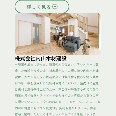
詳しく見る
株式会社内山木材建設
ー埼玉の風土に合った、埼玉の木の住まい。アレルギーに配
慮した無垢と漆喰の家ー材木屋としての顔を持つ内山木材建
設は、外から見えない構造部分には集成材を使わず埼玉県産
材の杉・桧を使用した無垢材住宅にこだわり、室内は全室無
垢床材と漆喰壁仕上げのため、家全体が呼吸するので自然の
調湿効果で喘息やアトピーで悩む多くのお客様から喜びの声
を頂いています。｜安心のお約束｜100％セールスなし。ご契
約前に何度でもプラン変更OK。契約も急かしません。共感・
信頼・納得いただけるまでじっくり家づくりを続けられま