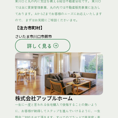
東川口と丸の内に支店を構える総合不動産会社です。 東川口
では主に賃貸管理事業、丸の内では不動産販売事業に注力し
ております。 AからZまでお客様のニーズにお応えいたします
ので、 まずはお気軽にご相談くださいませ。
【注力市町村】
さいたま市
川口市
蕨市
詳しく見る
株式会社アップルホーム
一生に一度と言われる住宅購入で後悔することの無いよう
に、お客様が納得してステップを進んでいけるように、一生
懸命ご対応させて頂きます。すべてのブランドで高気密・高