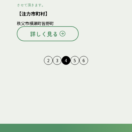
させて頂きます。
【注力市町村】
秩父市
横瀬町
皆野町
詳しく見る
2
3
4
5
6