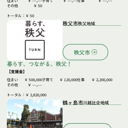
住まい
￥
---,---
子育て
￥
---,---
仕事
￥
---,---
その他
￥
50
トータル：￥
50
秩父市
秩父地域
秩父市
暮らす、つながる、秩父！
【支援金】
住まい
￥
500,000
子育て
￥
120,000
仕事
￥
2,200,000
その他
￥
---,---
トータル：￥
2,820,000
鶴ヶ島市
川越比企地域