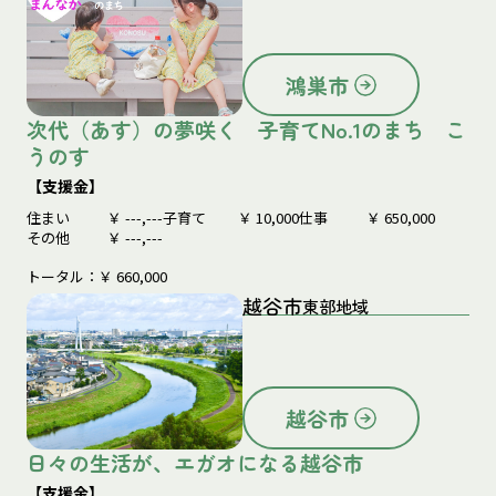
鴻巣市
次代（あす）の夢咲く 子育てNo.1のまち こ
うのす
【支援金】
住まい
￥
---,---
子育て
￥
10,000
仕事
￥
650,000
その他
￥
---,---
トータル：￥
660,000
越谷市
東部地域
越谷市
日々の生活が、エガオになる越谷市
【支援金】