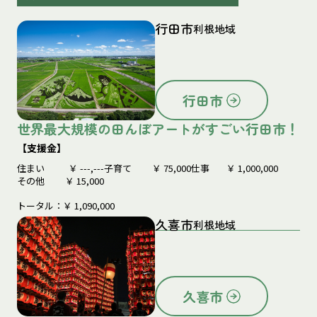
行田市
利根地域
行田市
世界最大規模の田んぼアートがすごい行田市！
【支援金】
住まい
￥
---,---
子育て
￥
75,000
仕事
￥
1,000,000
その他
￥
15,000
トータル：￥
1,090,000
久喜市
利根地域
久喜市