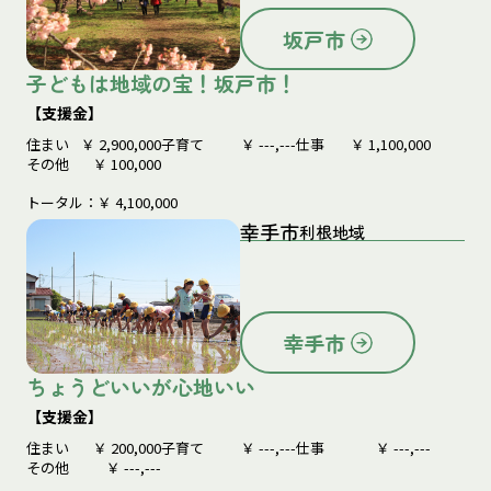
坂戸市
子どもは地域の宝！坂戸市！
【支援金】
住まい
￥
2,900,000
子育て
￥
---,---
仕事
￥
1,100,000
その他
￥
100,000
トータル：￥
4,100,000
幸手市
利根地域
幸手市
ちょうどいいが心地いい
【支援金】
住まい
￥
200,000
子育て
￥
---,---
仕事
￥
---,---
その他
￥
---,---