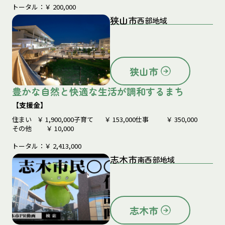
トータル：￥
200,000
狭山市
西部地域
狭山市
豊かな自然と快適な生活が調和するまち
【支援金】
住まい
￥
1,900,000
子育て
￥
153,000
仕事
￥
350,000
その他
￥
10,000
トータル：￥
2,413,000
志木市
南西部地域
志木市