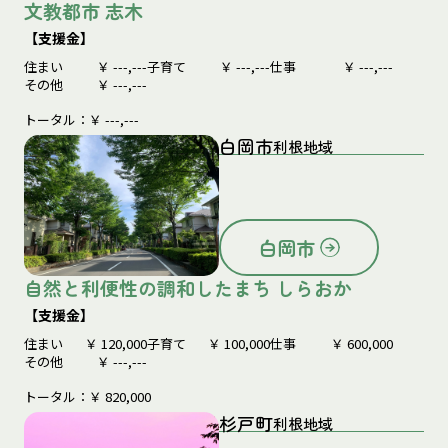
文教都市 志木
【支援金】
住まい
￥
---,---
子育て
￥
---,---
仕事
￥
---,---
その他
￥
---,---
トータル：￥
---,---
白岡市
利根地域
白岡市
自然と利便性の調和したまち しらおか
【支援金】
住まい
￥
120,000
子育て
￥
100,000
仕事
￥
600,000
その他
￥
---,---
トータル：￥
820,000
杉戸町
利根地域