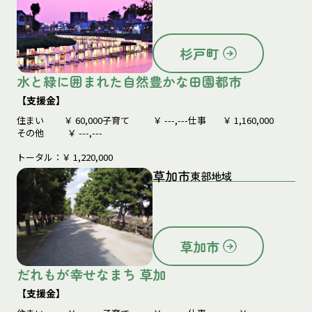
杉戸町
水と緑に囲まれた自然豊かな田園都市
【支援金】
住まい
￥
60,000
子育て
￥
---,---
仕事
￥
1,160,000
その他
￥
---,---
トータル：￥
1,220,000
草加市
東部地域
草加市
だれもが幸せなまち 草加
【支援金】