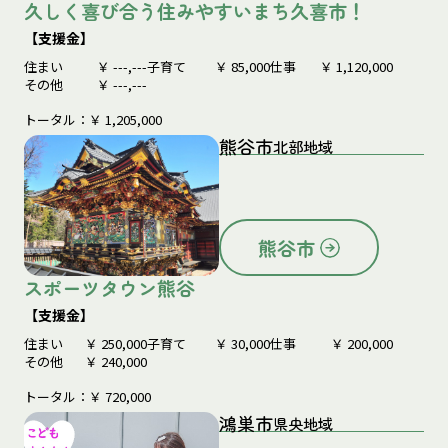
久しく喜び合う住みやすいまち久喜市！
【支援金】
住まい
￥
---,---
子育て
￥
85,000
仕事
￥
1,120,000
その他
￥
---,---
トータル：￥
1,205,000
熊谷市
北部地域
熊谷市
スポーツタウン熊谷
【支援金】
住まい
￥
250,000
子育て
￥
30,000
仕事
￥
200,000
その他
￥
240,000
トータル：￥
720,000
鴻巣市
県央地域