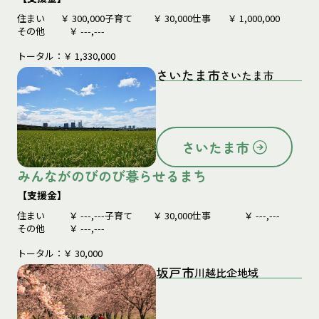
住まい
￥
300,000
子育て
￥
30,000
仕事
￥
1,000,000
その他
￥
---,---
トータル：￥
1,330,000
さいたま市
さいたま市
さいたま市
みんながのびのび暮らせるまち
【支援金】
住まい
￥
---,---
子育て
￥
30,000
仕事
￥
---,---
その他
￥
---,---
トータル：￥
30,000
坂戸市
川越比企地域