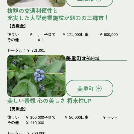
抜群の交通利便性と
充実した大型商業施設が魅力の三郷市！
【支援金】
住まい
￥
---,---
子育て
￥
121,000
仕事
￥
600,000
その他
￥
1
トータル：￥
721,001
美里町
北部地域
美里町
美しい景観 心の美しさ 将来性UP
【支援金】
住まい
￥
300,000
子育て
￥
50,000
仕事
￥
---,---
その他
￥
410,000
トータル：￥
760,000