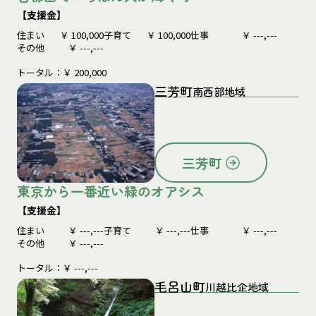
【支援金】
住まい
￥
100,000
子育て
￥
100,000
仕事
￥
---,---
その他
￥
---,---
トータル：￥
200,000
三芳町
南西部地域
三芳町
東京から一番近い緑のオアシス
【支援金】
住まい
￥
---,---
子育て
￥
---,---
仕事
￥
---,---
その他
￥
---,---
トータル：￥
---,---
毛呂山町
川越比企地域