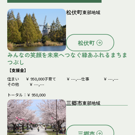
松伏町
東部地域
松伏町
みんなの笑顔を未来へつなぐ緑あふれるまちま
つぶし
【支援金】
住まい
￥
950,000
子育て
￥
---,---
仕事
￥
---,---
その他
￥
---,---
トータル：￥
950,000
三郷市
東部地域
三郷市