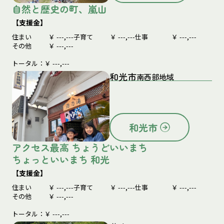
自然と歴史の町、嵐山
【支援金】
住まい
￥
---,---
子育て
￥
---,---
仕事
￥
---,---
その他
￥
---,---
トータル：￥
---,---
和光市
南西部地域
和光市
アクセス最高 ちょうどいいまち
ちょっといいまち 和光
【支援金】
住まい
￥
---,---
子育て
￥
---,---
仕事
￥
---,---
その他
￥
---,---
トータル：￥
---,---