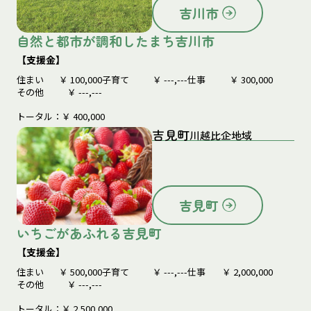
吉川市
自然と都市が調和したまち吉川市
【支援金】
住まい
￥
100,000
子育て
￥
---,---
仕事
￥
300,000
その他
￥
---,---
トータル：￥
400,000
吉見町
川越比企地域
吉見町
いちごがあふれる吉見町
【支援金】
住まい
￥
500,000
子育て
￥
---,---
仕事
￥
2,000,000
その他
￥
---,---
トータル：￥
2,500,000