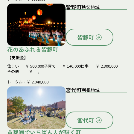
皆野町
秩父地域
皆野町
花のあふれる皆野町
【支援金】
住まい
￥
500,000
子育て
￥
140,000
仕事
￥
2,300,000
その他
￥
---,---
トータル：￥
2,940,000
宮代町
利根地域
宮代町
首都圏でいちばん人が輝く町