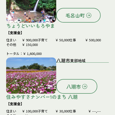
毛呂山町
ちょうどいいもろやま
【支援金】
住まい
￥
900,000
子育て
￥
50,000
仕事
￥
500,000
その他
￥
150,000
トータル：￥
1,600,000
八潮市
東部地域
八潮市
住みやすさナンバー1のまち 八潮
【支援金】
住まい
￥
100,000
子育て
￥
30,000
仕事
￥
---,---