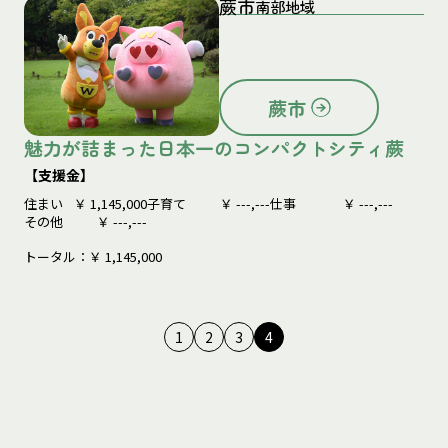
蕨市
南部地域
蕨市
魅力が詰まった日本一のコンパクトシティ蕨
【支援金】
住まい
￥
1,145,000
子育て
￥
---,---
仕事
￥
---,---
その他
￥
---,---
トータル：￥
1,145,000
1
2
3
4