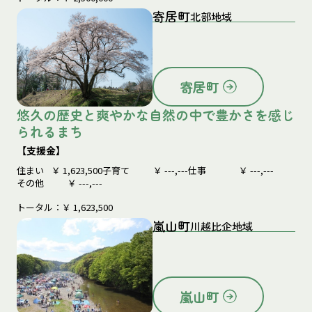
寄居町
北部地域
寄居町
悠久の歴史と爽やかな自然の中で豊かさを感じ
られるまち
【支援金】
住まい
￥
1,623,500
子育て
￥
---,---
仕事
￥
---,---
その他
￥
---,---
トータル：￥
1,623,500
嵐山町
川越比企地域
嵐山町