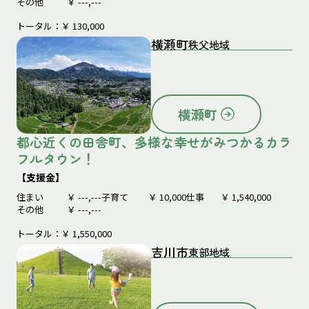
その他
￥
---,---
トータル：￥
130,000
横瀬町
秩父地域
横瀬町
都心近くの田舎町、多様な幸せがみつかるカラ
フルタウン！
【支援金】
住まい
￥
---,---
子育て
￥
10,000
仕事
￥
1,540,000
その他
￥
---,---
トータル：￥
1,550,000
吉川市
東部地域