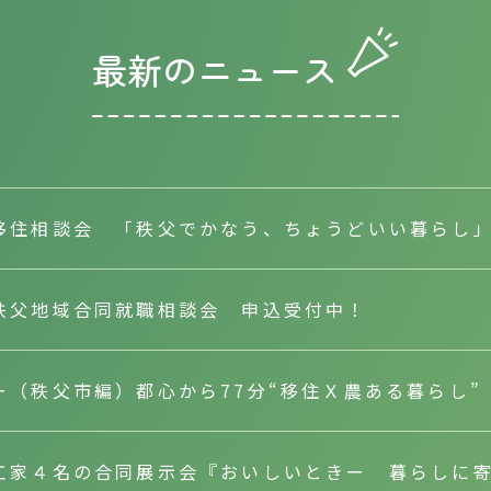
最新のニュース
移住相談会 「秩父でかなう、ちょうどいい暮らし」（
秩父地域合同就職相談会 申込受付中！
ー（秩父市編）都心から77分“移住Ｘ農ある暮らし
工家４名の合同展示会『おいしいときー 暮らしに