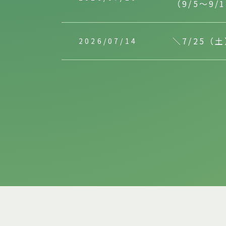
（9/5～9/
＼7/25
2026/07/14