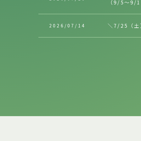
（9/5～9/
＼7/25
2026/07/14