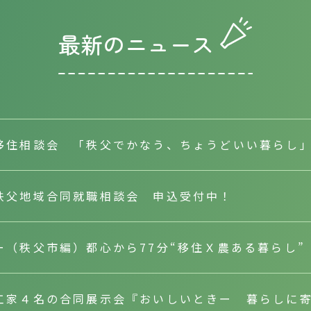
最新のニュース
移住相談会 「秩父でかなう、ちょうどいい暮らし」（
秩父地域合同就職相談会 申込受付中！
ー（秩父市編）都心から77分“移住Ｘ農ある暮らし
工家４名の合同展示会『おいしいときー 暮らしに