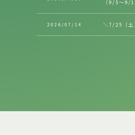
（9/5～9/
＼7/25
2026/07/14