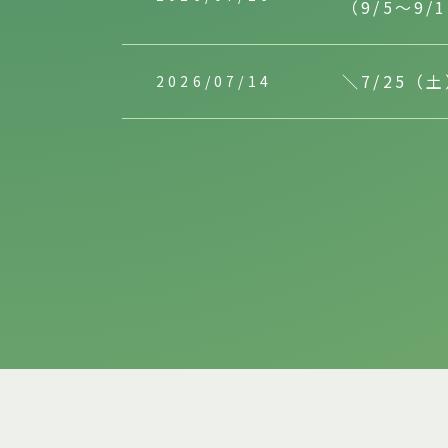
（9/5～9/
＼7/25
2026/07/14