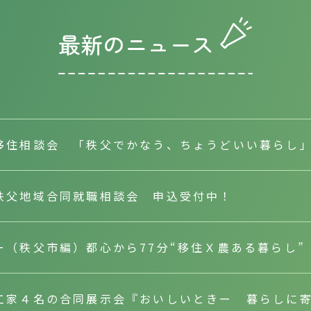
最新のニュース
移住相談会 「秩父でかなう、ちょうどいい暮らし」（
秩父地域合同就職相談会 申込受付中！
ー（秩父市編）都心から77分“移住Ｘ農ある暮らし
工家４名の合同展示会『おいしいときー 暮らしに