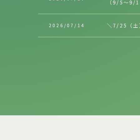
（9/5～9/
＼7/25
2026/07/14