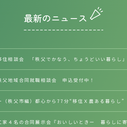
最新のニュース
移住相談会 「秩父でかなう、ちょうどいい暮らし」（
秩父地域合同就職相談会 申込受付中！
ー（秩父市編）都心から77分“移住Ｘ農ある暮らし
工家４名の合同展示会『おいしいときー 暮らしに