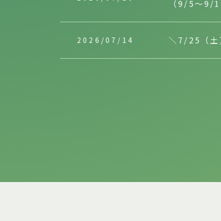
（9/5～9/
＼7/25
2026/07/14