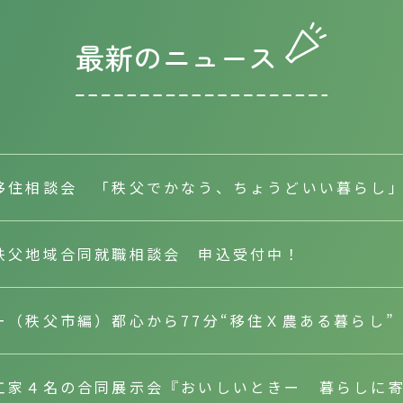
最新のニュース
移住相談会 「秩父でかなう、ちょうどいい暮らし」（
秩父地域合同就職相談会 申込受付中！
ー（秩父市編）都心から77分“移住Ｘ農ある暮らし
工家４名の合同展示会『おいしいときー 暮らしに