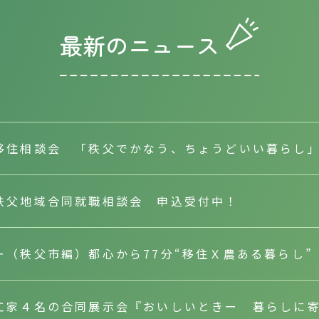
最新のニュース
移住相談会 「秩父でかなう、ちょうどいい暮らし」（
秩父地域合同就職相談会 申込受付中！
ー（秩父市編）都心から77分“移住Ｘ農ある暮らし
工家４名の合同展示会『おいしいときー 暮らしに