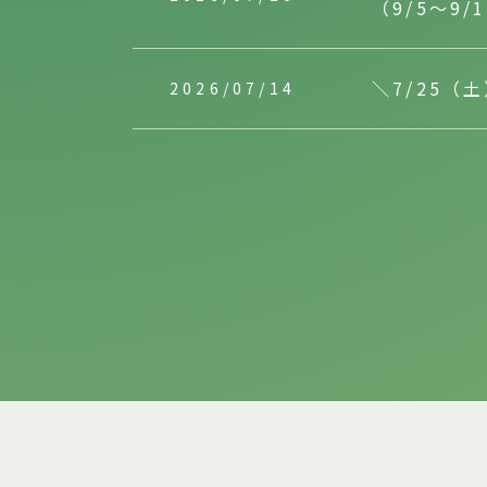
（9/5～9/
＼7/25
2026/07/14